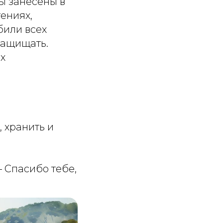
ры занесены в
тениях,
били всех
 защищать.
их
 хранить и
 Спасибо тебе,