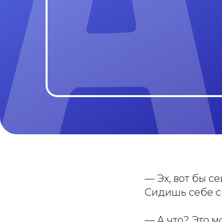
— Эх, вот бы с
Сидишь себе с
— А что? Это м