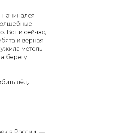
е начинался
 волшебные
. Вот и сейчас,
ебята и верная
ружила метель.
на берегу
бить лёд.
?
ек в России, —