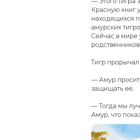
— Этого тигра 
Красную книг у
находящихся п
амурских тигро
Сейчас в мире 
родственников
Тигр прорычал 
— Амур просит 
защищать её.
— Тогда мы лу
Амур, что пока