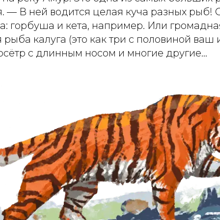
. — В ней водится целая куча разных рыб!
: горбуша и кета, например. Или громадна
рыба калуга (это как три с половиной ваш 
 осётр с длинным носом и многие другие…