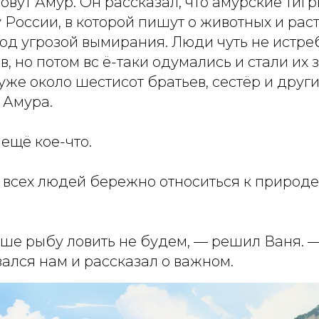
зовут Амур. Он рассказал, что амурские тиг
 России, в которой пишут о животных и рас
од угрозой вымирания. Люди чуть не истре
в, но потом вс ё-таки одумались и стали их
уже около шестисот братьев, сестёр и друг
 Амура.
ещё кое-что.
всех людей бережно относиться к природе,
чше рыбу ловить не будем, — решил Ваня. —
зался нам и рассказал о важном.