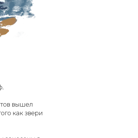
ф.
стов вышел
ого как звери