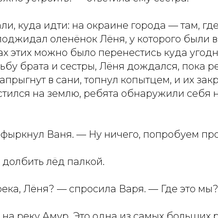
ли, куда идти: на окраине города — там, гд
 поджидал оленёнок Лёня, у которого были
ах этих можно было перенестись куда угодно
бу брата и сестры, Лёня дождался, пока р
апрыгнут в сани, топнул копытцем, и их зак
стился на землю, ребята обнаружили себя 
фыркнул Ваня. — Ну ничего, попробуем про
 долбить лёд палкой.
 река, Лёня? — спросила Варя. — Где это мы
 на реку Амур. Это одна из самых больших р