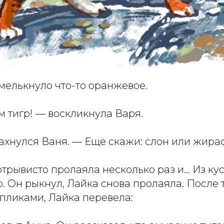
 мелькнуло что-то оранжевое.
м тигр! — воскликнула Варя.
ахнулся Ваня. — Ещё скажи: слон или жира
трывисто пролаяла несколько раз и… Из ку
. Он рыкнул, Лайка снова пролаяла. После т
пликами, Лайка перевела: