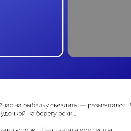
ейчас на рыбалку съездить! — размечтался 
 удочкой на берегу реки…
ожно устроить! — ответила ему сестра.