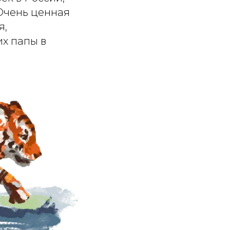
 Очень ценная
я,
их папы в