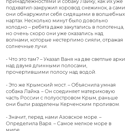
принадлежностями и собаку Лайку, как их уже
подхватил-закружил хоровод снежинок, а сами
они обнаружили себя сидящими в волшебных
нартах. Несколько минут было довольно
холодно – ребята даже закутались в полотенца,
но очень скоро они уже оказались над
волнами, которые нестерпимо сияли, отражая
солнечные лучи.
- Что это там? – Указал Ваня на две светлые арки
над двумя длинными полосами,
прочертившими полосу над водой.
- Это же Крымский мост. – Объяснила умная
собака Лайка. – Он соединяет материковую
часть России с полуостровом Крым, раньше
они были разделены Керченским проливом.
- Значит, перед нами Азовское море. –
Определила Варя. – Самое мелкое море в
мире.