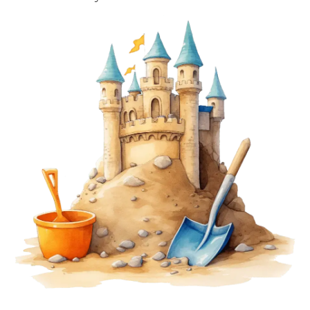
АРКТИКА
Вместе со своими друзьями - необыкновенной
собакой Лайкой, которая умеет не только говорить,
но и пользоваться интернетом и сказочным
северным оленем, Лёней вы отправитесь в
путешествие на настоящем ледоколе. Эта поездка
по холодным морям подарила брату и сестре, не
только захватывающие приключения, но и новые
знания — о русском Севере, и героической
истории его покорения, о его невероятной
природе и столь же невероятных жителях и об
уникальных российских кораблях-ледоколах,
подобных которым нет нигде в мире. Вернувшись
домой, Ваня и Варя решили поделиться тем, что
узнали, со всеми ребятами нашей необъятной и