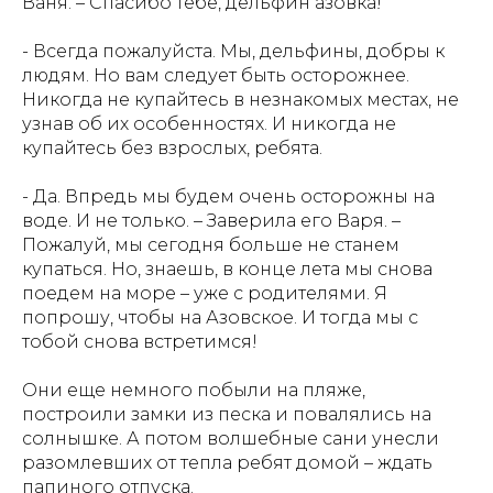
Ваня. – Спасибо тебе, дельфин азовка!
АЗБУКА СИБИРИ
- Всегда пожалуйста. Мы, дельфины, добры к
людям. Но вам следует быть осторожнее.
"Азбука Сибири". Вместе с героями книги
отправляйся в увлекательное путешествие по
Никогда не купайтесь в незнакомых местах, не
одному из самых удивительных, красивых и
узнав об их особенностях. И никогда не
интересных районов нашей огромной страны -
купайтесь без взрослых, ребята.
Сибири. Поучаствовав вместе с Ваней и Варей в их
весёлых приключениях, ты узнаешь много нового
об этом чудесном крае, о его природе, реках и
- Да. Впредь мы будем очень осторожны на
озёрах, растениях и животных, городах и заводах.
И, конечно же, о людях, их жизни, обычаях,
воде. И не только. – Заверила его Варя. –
праздниках и сказках!
Пожалуй, мы сегодня больше не станем
купаться. Но, знаешь, в конце лета мы снова
смотреть
купить
поедем на море – уже с родителями. Я
попрошу, чтобы на Азовское. И тогда мы с
тобой снова встретимся!
Они еще немного побыли на пляже,
построили замки из песка и повалялись на
солнышке. А потом волшебные сани унесли
разомлевших от тепла ребят домой – ждать
папиного отпуска.