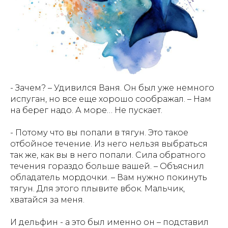
- Зачем? – Удивился Ваня. Он был уже немного
испуган, но все еще хорошо соображал. – Нам
на берег надо. А море… Не пускает.
- Потому что вы попали в тягун. Это такое
отбойное течение. Из него нельзя выбраться
АЗБУКА АРКТИКИ
так же, как вы в него попали. Сила обратного
И ДАЛЬНЕГО ВОСТОКА
течения гораздо больше вашей. – Объяснил
обладатель мордочки. – Вам нужно покинуть
Азбука Арктики и Дальнего Востока" - уникальная
тягун. Для этого плывите вбок. Мальчик,
книга об истории, культуре, географии северного
хватайся за меня.
края России. Главные герои - Варя, Ваня и собака
Лайка - вместе с оленёнком Лёней проведут
читателей по всем уголкам Арктики и Дальнего
И дельфин - а это был именно он – подставил
Востока. В конце каждой главы - задание, которое