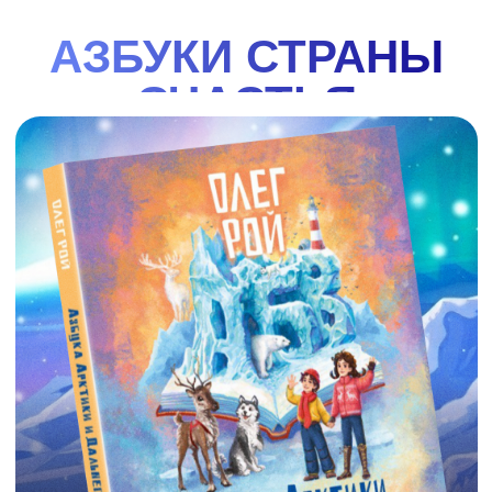
прекрасной
смотреть
купить
ГДЕ
КУПИТЬ
НАШИ
Главные герои - Варя, Ваня и собака Лайка - вместе
с оленёнком Лёней проведут читателей по всем
АЗБУКИ?
уголкам Арктики и Дальнего Востока. В конце
каждой главы - задание, которое поможет
закрепить знания. Красочные иллюстрации Ольги
Графовой как нельзя лучше передают красоту
севера.
купить