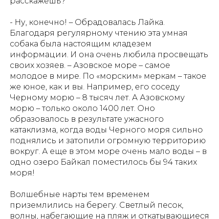
расскажешь?
- Ну, конечно! – Обрадовалась Лайка.
Благодаря регулярному чтению эта умная
собака была настоящим кладезем
информации. И она очень любила просвещать
своих хозяев. – Азовское море – самое
молодое в мире. По «морским» меркам – такое
же юное, как и вы. Например, его соседу
Черному морю – 8 тысяч лет. А Азовскому
морю – только около 1400 лет. Оно
образовалось в результате ужасного
катаклизма, когда воды Черного моря сильно
поднялись и затопили огромную территорию
вокруг. А еще в этом море очень мало воды – в
одно озеро Байкал поместилось бы 94 таких
моря!
Волшебные нарты тем временем
приземлились на берегу. Светлый песок,
волны, набегающие на пляж и откатывающиеся