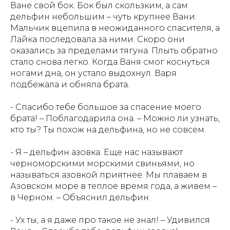
Ване свой бок. Бок был скользким, а сам
поможет закрепить знания. Красочные
иллюстрации, волшебные приключения и, конечно,
дельфин небольшим – чуть крупнее Вани.
важные знания о загадочном регионе великой
Мальчик вцепила в неожиданного спасителя, а
Лайка последовала за ними. Скоро они
смотреть
купить
оказались за пределами тягуна. Плыть обратно
стало снова легко. Когда Ваня смог коснуться
ногами дна, он устало выдохнул. Варя
подбежала и обняла брата.
- Спасибо тебе большое за спасение моего
брата! – Поблагодарила она. – Можно ли узнать,
кто ты? Ты похож на дельфина, но не совсем.
- Я – дельфин азовка. Еще нас называют
черноморскими морскими свиньями, но
называться азовкой приятнее. Мы плаваем в
Азовском море в теплое время года, а живем –
в Черном. – Объяснил дельфин.
- Ух ты, а я даже про такое не знал! – Удивился