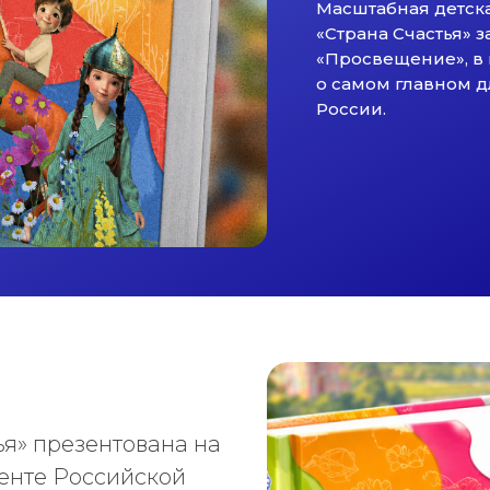
Масштабная детск
«Страна Счастья» 
«Просвещение», в 
о самом главном 
России.
я» презентована на
енте Российской