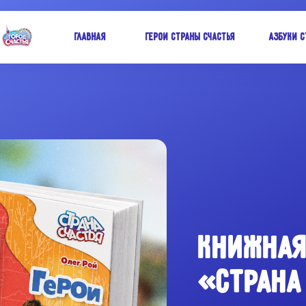
Главная
Герои Страны Счастья
Азбуки С
КНИЖНАЯ
«СТРАНА