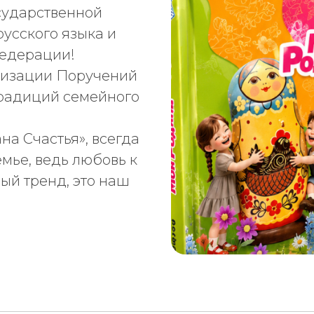
сударственной
усского языка и
Федерации!
лизации Поручений
традиций семейного
на Счастья», всегда
емье, ведь любовь к
ный тренд, это наш