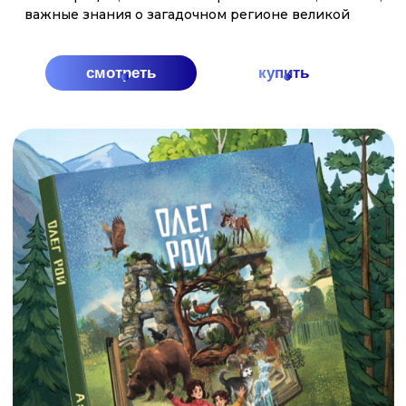
АРКТИКА
Вместе со своими друзьями - необыкновенной
собакой Лайкой, которая умеет не только говорить,
но и пользоваться интернетом и сказочным
северным оленем, Лёней вы отправитесь в
путешествие на настоящем ледоколе. Эта поездка
по холодным морям подарила брату и сестре, не
только захватывающие приключения, но и новые
знания — о русском Севере, и героической
истории его покорения, о его невероятной
природе и столь же невероятных жителях и об
уникальных российских кораблях-ледоколах,
подобных которым нет нигде в мире. Вернувшись
домой, Ваня и Варя решили поделиться тем, что
узнали, со всеми ребятами нашей необъятной и
прекрасной