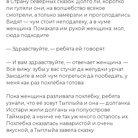
в Страну северных сказок. Долго ли, коротко
ли гуляли они, на волшебство всякое
смотрели, а только замёрзли и проголодались.
Видят — чум стоит неподалёку, а в чуме
женщина. Помахала им рукой женщина: мол,
сюда подходите.
— Здравствуйте, — ребята ей говорят.
— И вам здравствуйте, — отвечает женщина. —
Всё вижу: зубы у вас стучат да желудки урчат.
Заходите в мой чум погреться да пообедать, у
меня как раз похлёбка готова.
Пока женщина разливала похлёбку, ребята
узнали, что её зовут Тыплыйа и она — долганка.
Исстари жили долганы на полуострове
Таймыре, а нынче не так уж много осталось их.
Похлёбка оказалась наваристой и очень
вкусной, а Тыплыйа завела сказку.