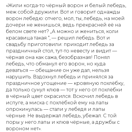
«Жили когда-то чёрный ворон и белый лебедь,
меж собой дружили. Вот и говорит однажды
ворон лебедю: отчего, мол, ты, лебедь, на моей
дочери не женишься, ведь прекрасней её на
белом свете нет? „А можно и жениться, коли
красавица такая “, — решил лебедь. Вот и
свадьбу приготовили: приходит лебедь за
праздничный стол, тут-то невесту и видит —
чёрная она как сажа, безобразная! Понял
лебедь, что обманул его ворон, но куда
деваться — обещание он уже дал, нельзя
нарушить. Вздохнул лебедь и принялся за
праздничное угощение — кровяную похлёбку,
да только сунул клюв — тот у него от похлёбки
АЗБУКИ СТРАНЫ
в чёрный цвет окрасился. Вскочил лебедь в
испуге, а миска с похлёбкой ему на лапы
СЧАСТЬЯ
опрокинулась — стали у лебедя и лапы
чёрные. Не выдержал лебедь, убежал. С той
поры у него лапы и клюв чёрные, а дружбы с
вороном нет».