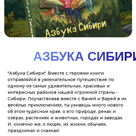
смотреть
купить
ГДЕ
КУПИТЬ
НАШИ
Главные герои - Варя, Ваня и собака Лайка - вместе
с оленёнком Лёней проведут читателей по всем
АЗБУКИ?
уголкам Арктики и Дальнего Востока. В конце
каждой главы - задание, которое поможет
закрепить знания. Красочные иллюстрации Ольги
Графовой как нельзя лучше передают красоту
севера.
купить