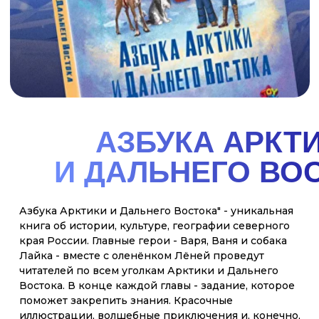
АЗБУКА СИБИРИ
"Азбука Сибири". Вместе с героями книги
отправляйся в увлекательное путешествие по
одному из самых удивительных, красивых и
интересных районов нашей огромной страны -
Сибири. Поучаствовав вместе с Ваней и Варей в их
весёлых приключениях, ты узнаешь много нового
об этом чудесном крае, о его природе, реках и
озёрах, растениях и животных, городах и заводах.
И, конечно же, о людях, их жизни, обычаях,
праздниках и сказках!
смотреть
купить