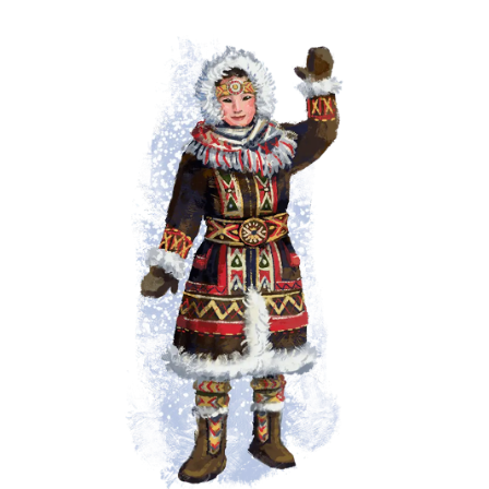
АЗБУКА АРКТИКИ
И ДАЛЬНЕГО ВОСТОКА
Азбука Арктики и Дальнего Востока" - уникальная
книга об истории, культуре, географии северного
края России. Главные герои - Варя, Ваня и собака
Лайка - вместе с оленёнком Лёней проведут
читателей по всем уголкам Арктики и Дальнего
Востока. В конце каждой главы - задание, которое
поможет закрепить знания. Красочные
иллюстрации, волшебные приключения и, конечно,