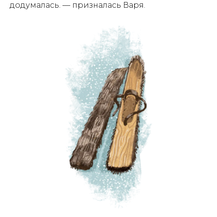
додумалась. — призналась Варя.
АЗБУКА АРКТИКИ
И ДАЛЬНЕГО ВОСТОКА
Азбука Арктики и Дальнего Востока" - уникальная
книга об истории, культуре, географии северного
края России. Главные герои - Варя, Ваня и собака
Лайка - вместе с оленёнком Лёней проведут
читателей по всем уголкам Арктики и Дальнего
Востока. В конце каждой главы - задание, которое
поможет закрепить знания. Красочные
иллюстрации, волшебные приключения и, конечно,
важные знания о загадочном регионе великой