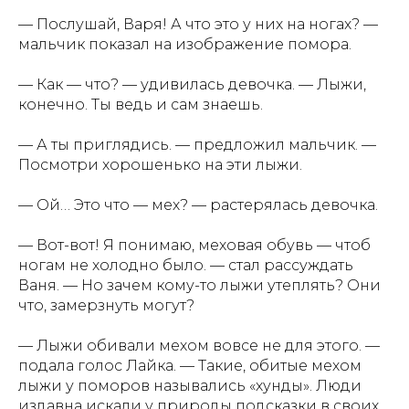
— Послушай, Варя! А что это у них на ногах? —
мальчик показал на изображение помора.
— Как — что? — удивилась девочка. — Лыжи,
конечно. Ты ведь и сам знаешь.
— А ты приглядись. — предложил мальчик. —
Посмотри хорошенько на эти лыжи.
— Ой… Это что — мех? — растерялась девочка.
— Вот-вот! Я понимаю, меховая обувь — чтоб
ногам не холодно было. — стал рассуждать
Ваня. — Но зачем кому-то лыжи утеплять? Они
что, замерзнуть могут?
— Лыжи обивали мехом вовсе не для этого. —
подала голос Лайка. — Такие, обитые мехом
лыжи у поморов назывались «хунды». Люди
издавна искали у природы подсказки в своих