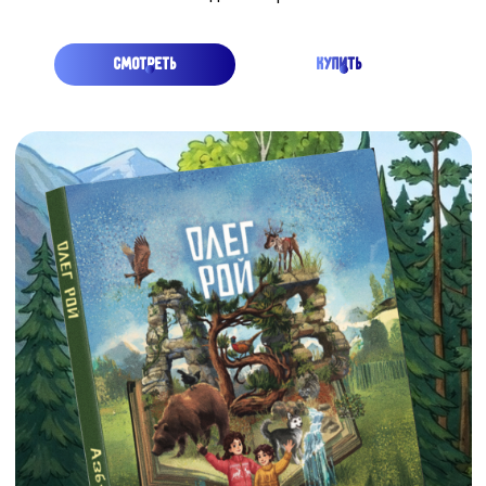
АРКТИКА
Вместе со своими друзьями - необыкновенной
собакой Лайкой, которая умеет не только говорить,
но и пользоваться интернетом и сказочным
северным оленем, Лёней вы отправитесь в
путешествие на настоящем ледоколе. Эта поездка
по холодным морям подарила брату и сестре, не
только захватывающие приключения, но и новые
знания — о русском Севере, и героической
истории его покорения, о его невероятной
природе и столь же невероятных жителях и об
уникальных российских кораблях-ледоколах,
подобных которым нет нигде в мире. Вернувшись
домой, Ваня и Варя решили поделиться тем, что
узнали, со всеми ребятами нашей необъятной и
прекрасной