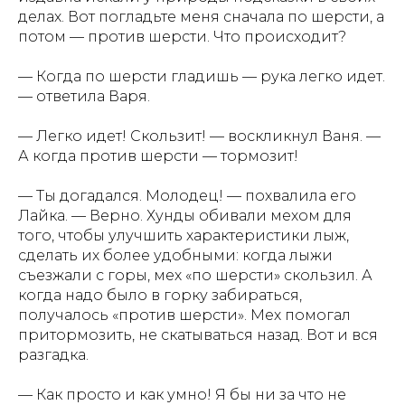
делах. Вот погладьте меня сначала по шерсти, а
потом — против шерсти. Что происходит?
— Когда по шерсти гладишь — рука легко идет.
— ответила Варя.
— Легко идет! Скользит! — воскликнул Ваня. —
А когда против шерсти — тормозит!
— Ты догадался. Молодец! — похвалила его
Лайка. — Верно. Хунды обивали мехом для
того, чтобы улучшить характеристики лыж,
сделать их более удобными: когда лыжи
съезжали с горы, мех «по шерсти» скользил. А
АЗБУКИ СТРАНЫ СЧАСТЬЯ
когда надо было в горку забираться,
получалось «против шерсти». Мех помогал
притормозить, не скатываться назад. Вот и вся
разгадка.
— Как просто и как умно! Я бы ни за что не