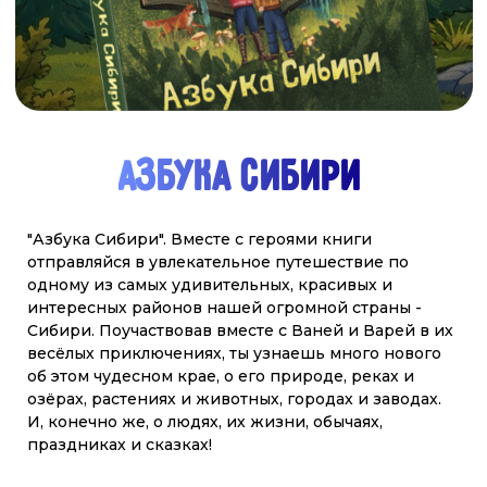
смотреть
купить
ГДЕ КУПИТЬ
НАШИ АЗБУКИ?
Главные герои - Варя, Ваня и собака Лайка - вместе
с оленёнком Лёней проведут читателей по всем
уголкам Арктики и Дальнего Востока. В конце
каждой главы - задание, которое поможет
закрепить знания. Красочные иллюстрации Ольги
Графовой как нельзя лучше передают красоту
севера.
купить