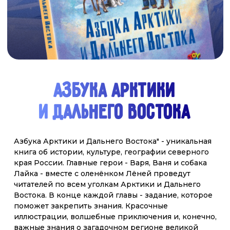
"Азбука Сибири". Вместе с героями книги
отправляйся в увлекательное путешествие по
одному из самых удивительных, красивых и
интересных районов нашей огромной страны -
Сибири. Поучаствовав вместе с Ваней и Варей в их
весёлых приключениях, ты узнаешь много нового
об этом чудесном крае, о его природе, реках и
озёрах, растениях и животных, городах и заводах.
И, конечно же, о людях, их жизни, обычаях,
праздниках и сказках!
смотреть
купить