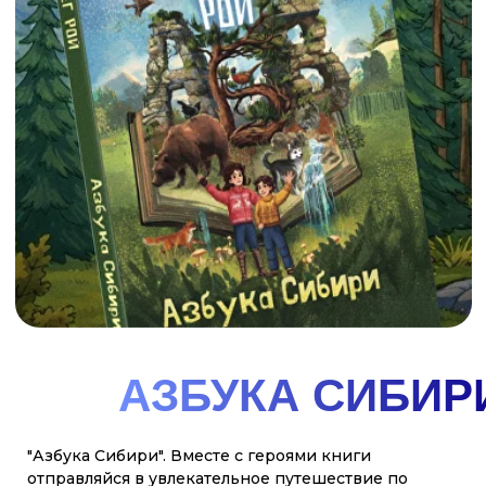
Вместе со своими друзьями - необыкновенной
собакой Лайкой, которая умеет не только говорить,
но и пользоваться интернетом и сказочным
северным оленем, Лёней вы отправитесь в
путешествие на настоящем ледоколе. Эта поездка
по холодным морям подарила брату и сестре, не
только захватывающие приключения, но и новые
знания — о русском Севере, и героической
истории его покорения, о его невероятной
природе и столь же невероятных жителях и об
уникальных российских кораблях-ледоколах,
подобных которым нет нигде в мире. Вернувшись
домой, Ваня и Варя решили поделиться тем, что
узнали, со всеми ребятами нашей необъятной и
прекрасной
смотреть
купить
ГДЕ
КУПИТЬ
НАШИ
Главные герои - Варя, Ваня и собака Лайка - вместе