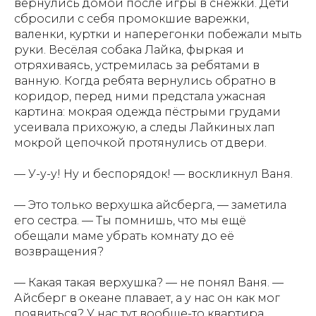
вернулись домой после игры в снежки. Дети
сбросили с себя промокшие варежки,
валенки, куртки и наперегонки побежали мыть
руки. Весёлая собака Лайка, фыркая и
отряхиваясь, устремилась за ребятами в
ванную. Когда ребята вернулись обратно в
коридор, перед ними предстала ужасная
картина: мокрая одежда пёстрыми грудами
усеивала прихожую, а следы Лайкиных лап
мокрой цепочкой протянулись от двери.
— У-у-у! Ну и беспорядок! — воскликнул Ваня.
— Это только верхушка айсберга, — заметила
его сестра. — Ты помнишь, что мы ещё
обещали маме убрать комнату до её
возвращения?
— Какая такая верхушка? — не понял Ваня. —
Айсберг в океане плавает, а у нас он как мог
появиться? У нас тут вообще-то квартира.