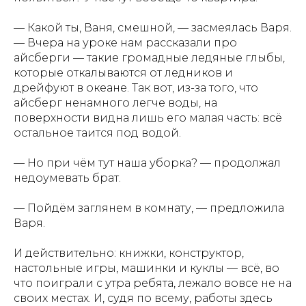
— Какой ты, Ваня, смешной, — засмеялась Варя.
— Вчера на уроке нам рассказали про
айсберги — такие громадные ледяные глыбы,
которые откалываются от ледников и
дрейфуют в океане. Так вот, из-за того, что
АЗБУКИ СТРАНЫ
айсберг ненамного легче воды, на
СЧАСТЬЯ
поверхности видна лишь его малая часть: всё
остальное таится под водой.
— Но при чём тут наша уборка? — продолжал
недоумевать брат.
— Пойдём заглянем в комнату, — предложила
Варя.
И действительно: книжки, конструктор,
настольные игры, машинки и куклы — всё, во
что поиграли с утра ребята, лежало вовсе не на
своих местах. И, судя по всему, работы здесь