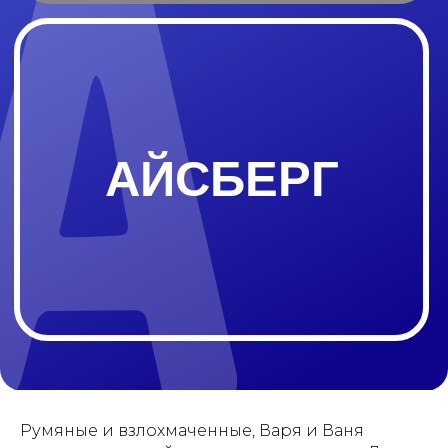
АЙСБЕРГ
Румяные и взлохмаченные, Варя и Ваня