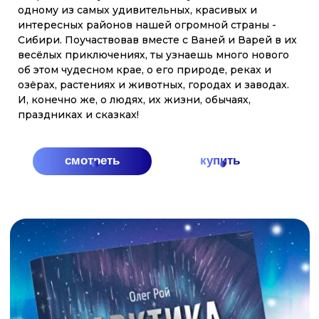
с оленёнком Лёней проведут читателей по всем
АЗБУКИ?
уголкам Арктики и Дальнего Востока. В конце
каждой главы - задание, которое поможет
закрепить знания. Красочные иллюстрации Ольги
Графовой как нельзя лучше передают красоту
севера.
купить
ЗДЕСЬ НАШ ДОМ И ДРУ
МЫ СЕМЬЯ! ТЫ И Я! РОССИЯ - ЭТО МЫ