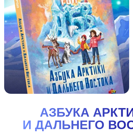
АЗБУКА СИБИРИ
"Азбука Сибири". Вместе с героями книги
отправляйся в увлекательное путешествие по
одному из самых удивительных, красивых и
интересных районов нашей огромной страны -
Сибири. Поучаствовав вместе с Ваней и Варей в их
весёлых приключениях, ты узнаешь много нового
об этом чудесном крае, о его природе, реках и
озёрах, растениях и животных, городах и заводах.
И, конечно же, о людях, их жизни, обычаях,
праздниках и сказках!