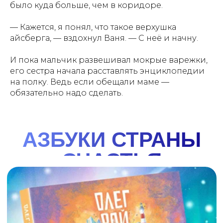
было куда больше, чем в коридоре.
— Кажется, я понял, что такое верхушка
АЗБУКА АРКТИКИ
айсберга, — вздохнул Ваня. — С неё и начну.
И ДАЛЬНЕГО ВОСТОКА
И пока мальчик развешивал мокрые варежки,
его сестра начала расставлять энциклопедии
Азбука Арктики и Дальнего Востока" - уникальная
на полку. Ведь если обещали маме —
книга об истории, культуре, географии северного
края России. Главные герои - Варя, Ваня и собака
обязательно надо сделать.
Лайка - вместе с оленёнком Лёней проведут
читателей по всем уголкам Арктики и Дальнего
Востока. В конце каждой главы - задание, которое
поможет закрепить знания. Красочные
иллюстрации, волшебные приключения и, конечно,
важные знания о загадочном регионе великой
смотреть
купить