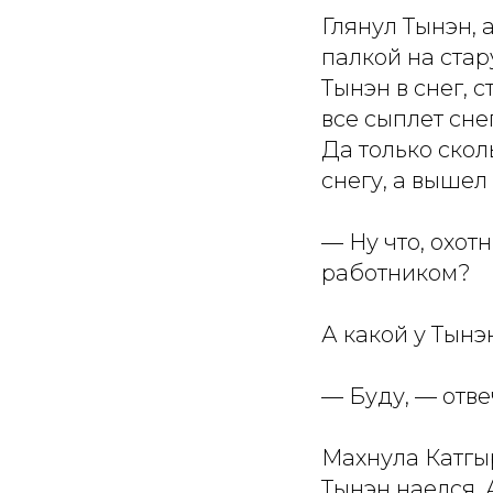
Глянул Тынэн, 
палкой на стар
Тынэн в снег, 
все сыплет сне
Да только скол
снегу, а вышел
— Ну что, охот
работником?
А какой у Тынэ
— Буду, — отве
Махнула Катгы
Тынэн наелся. 