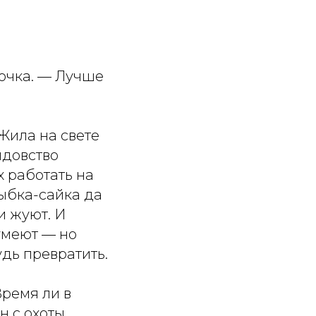
вочка. — Лучше
 Жила на свете
лдовство
х работать на
рыбка-сайка да
и жуют. И
 умеют — но
удь превратить.
Время ли в
н с охоты