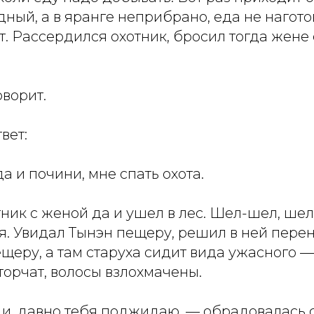
дный, а в яранге неприбрано, еда не нагот
т. Рассердился охотник, бросил тогда жен
ворит.
вет:
а и почини, мне спать охота.
ник с женой да и ушел в лес. Шел-шел, шел-
я. Увидал Тынэн пещеру, решил в ней перен
ещеру, а там старуха сидит вида ужасного 
орчат, волосы взлохмачены.
ди, давно тебя поджидаю. — обрадовалась с