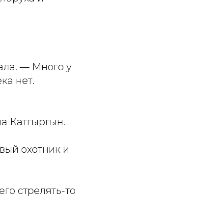
ала. — Много у
ка нет.
ма Катгыргын.
вый охотник и
его стрелять-то