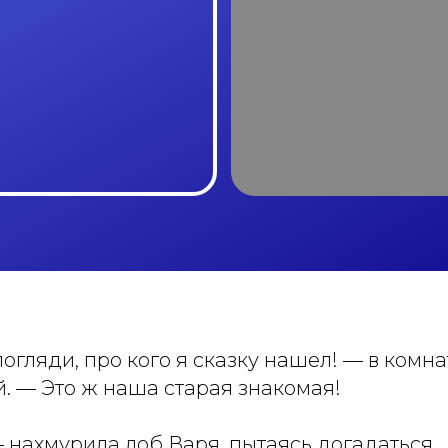
погляди, про кого я сказку нашел! — в комн
. — Это ж наша старая знакомая!
 нахмурила лоб Варя, пытаясь догадаться.