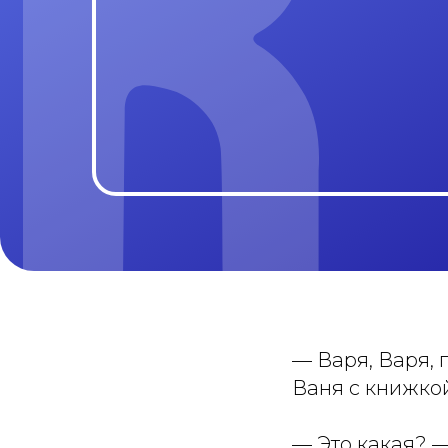
— Варя, Варя, 
Ваня с книжкой
— Это какая? —