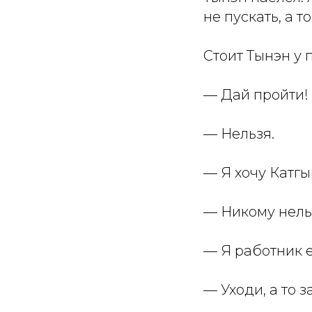
не пускать, а т
Стоит Тынэн у 
— Дай пройти! 
— Нельзя.
— Я хочу Катгы
— Никому нельз
— Я работник е
— Уходи, а то 