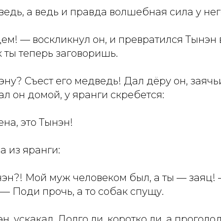
едь, а ведь и правда волшебная сила у нег
ем! — воскликнул он, и превратился Тынэн 
 ты теперь заговоришь.
эну? Съест его медведь! Дал дёру он, заячь
ал он домой, у яранги скребется:
на, это Тынэн!
 из яранги:
эн?! Мой муж человеком был, а ты — заяц! 
 — Поди прочь, а то собак спущу.
н, ускакал. Долго ли, коротко ли, а проголо