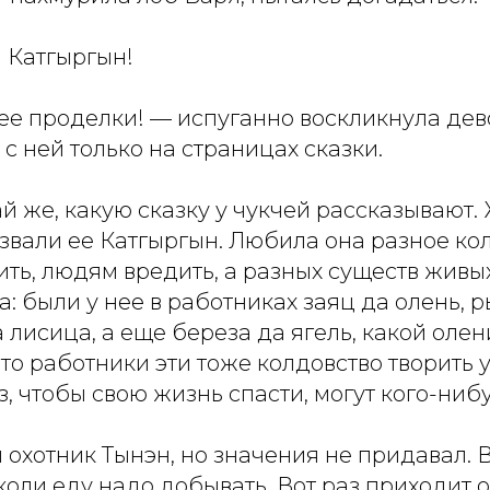
 Катгыргын!
 ее проделки! — испуганно воскликнула де
 с ней только на страницах сказки.
й же, какую сказку у чукчей рассказывают.
 звали ее Катгыргын. Любила она разное ко
ть, людям вредить, а разных существ живы
а: были у нее в работниках заяц да олень, 
а лисица, а еще береза да ягель, какой олен
что работники эти тоже колдовство творить
з, чтобы свою жизнь спасти, могут кого-ниб
 охотник Тынэн, но значения не придавал. 
 коли еду надо добывать. Вот раз приходит о