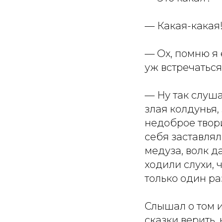
— Какая-какая!
— Ох, помню я
уж встречаться
— Ну так слуша
злая колдунья,
недоброе твори
себя заставлял
медуза, волк д
ходили слухи, 
только один ра
Слышал о том и
сказки верить,