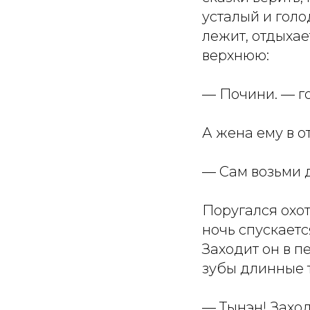
усталый и голо
лежит, отдыхае
верхнюю:
— Почини. — го
А жена ему в от
— Сам возьми д
Поругался охот
ночь спускаетс
Заходит он в п
зубы длинные т
— Тынэн! Захо