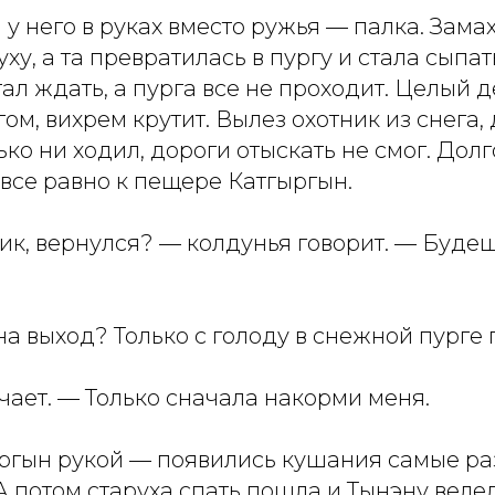
а у него в руках вместо ружья — палка. Зама
уху, а та превратилась в пургу и стала сыпат
стал ждать, а пурга все не проходит. Целый
гом, вихрем крутит. Вылез охотник из снега
ько ни ходил, дороги отыскать не смог. Дол
 все равно к пещере Катгыргын.
ник, вернулся? — колдунья говорит. — Буде
на выход? Только с голоду в снежной пурге 
чает. — Только сначала накорми меня.
ргын рукой — появились кушания самые раз
А потом старуха спать пошла и Тынэну велел