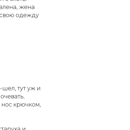
овлена, жена
е свою одежду
шел, тут уж и
очевать.
— нос крючком,
таруха и