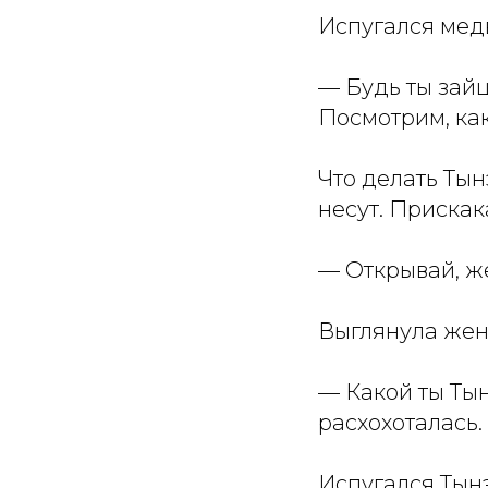
Испугался медв
— Будь ты зайц
Посмотрим, как
Что делать Тын
несут. Прискак
— Открывай, же
Выглянула жена
— Какой ты Тын
расхохоталась.
Испугался Тынэ