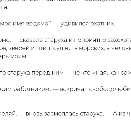
ла.
 мое имя ведомо? — удивился охотник.
мо. — сказала старуха и неприятно захохот
в, зверей и птиц, существ морских, а челове
ерь моим.
то старуха перед ним — не кто иная, как са
твоим работником! — вскричал свободолюби
реляй. — вновь засмеялась старуха. — А из ч