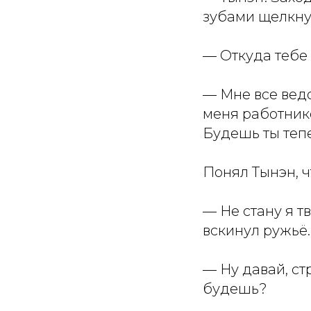
зубами щелкну
— Откуда тебе
— Мне все ведо
меня работнико
Будешь ты теп
Понял Тынэн, ч
— Не стану я 
вскинул ружьё.
— Ну давай, ст
будешь?