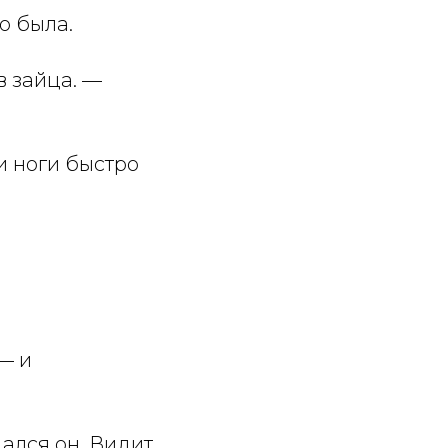
о была.
в зайца. —
и ноги быстро
— и
дался он. Видит