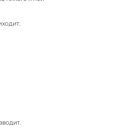
иходит.
зводит.