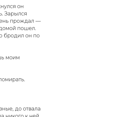
хнулся он
ь. Зарылся
 день прождал —
, домой пошел.
го бродил он по
шь моим
помирать.
ные, до отвала
а никого к ней