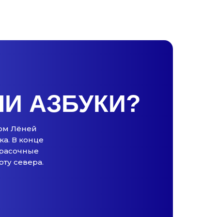
И АЗБУКИ?
ком Лёней
ка. В конце
Красочные
ту севера.