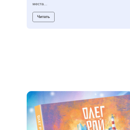
места...
Читать