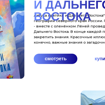
И ДАЛЬНЕГ
ВОСТОКА
Азбука Арктики и Дальнего Востока" 
географии северного края России. Г
- вместе с оленёнком Лёней провед
Дальнего Востока. В конце каждой г
закрепить знания. Красочные иллю
конечно, важные знания о загадоч
смотреть
куп