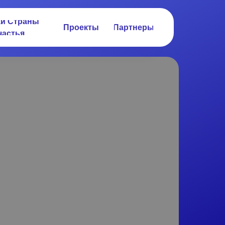
ки Страны
Проекты
Партнеры
частья