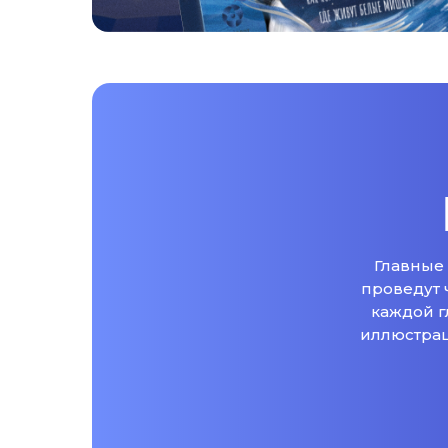
Главные 
проведут 
каждой г
иллюстрац