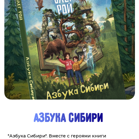
АРКТИКА
Вместе со своими друзьями - необыкновенной
собакой Лайкой, которая умеет не только говорить,
но и пользоваться интернетом и сказочным
северным оленем, Лёней вы отправитесь в
путешествие на настоящем ледоколе. Эта поездка
по холодным морям подарила брату и сестре, не
только захватывающие приключения, но и новые
знания — о русском Севере, и героической
истории его покорения, о его невероятной
природе и столь же невероятных жителях и об
уникальных российских кораблях-ледоколах,
подобных которым нет нигде в мире. Вернувшись
домой, Ваня и Варя решили поделиться тем, что
узнали, со всеми ребятами нашей необъятной и
прекрасной
смотреть
купить
ГДЕ КУПИТЬ
НАШИ АЗБУКИ?