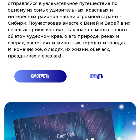
Главные герои - Варя, Ваня и собака Лайка - вместе
с оленёнком Лёней проведут читателей по всем
уголкам Арктики и Дальнего Востока. В конце
каждой главы - задание, которое поможет
закрепить знания. Красочные иллюстрации Ольги
Графовой как нельзя лучше передают красоту
севера.
купить