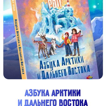
АЗБУКА СИБИРИ
"Азбука Сибири". Вместе с героями книги
отправляйся в увлекательное путешествие по
одному из самых удивительных, красивых и
интересных районов нашей огромной страны -
Сибири. Поучаствовав вместе с Ваней и Варей в их
весёлых приключениях, ты узнаешь много нового
об этом чудесном крае, о его природе, реках и
озёрах, растениях и животных, городах и заводах.
И, конечно же, о людях, их жизни, обычаях,
праздниках и сказках!