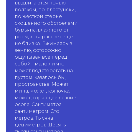
выдвигаются ночью —
ползком, по-пластунски,
по жесткой стерне
скошенного обстрелами
бурьяна, влажного от
росы, хотя рассвет еще
не близко. Вжимаясь в
землю, осторожно
ощупывая все перед
собой - мало ли что
может подстерегать на
пустом, казалось бы,
пространстве. Может,
мина, может, колючка,
может, торчащее лезвие
осола. Сантиметра
сантиметром. Сто
метров. Тысяча
дециметров. Десять
тысяч сантиметров.