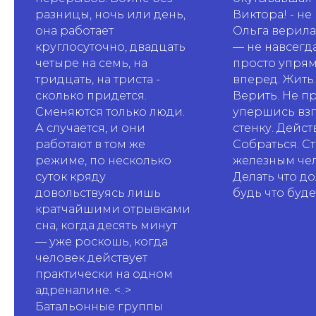
разницы, ночь или день,
Виктора! - не
она работает
Ольга верила:
круглосуточно, двадцать
— не навсегд
четыре на семь, на
просто упрям
тридцать, на триста -
вперед. Жить
сколько придется.
Верить. Не пр
Сменяются только люди.
упершись вз
А случается, и они
стенку. Дейст
работают в том же
Собраться. Ст
режиме, по несколько
железным че
суток кряду
Делать что д
довольствуясь лишь
будь что будет
кратчайшими отрывками
сна, когда десять минут
— уже роскошь, когда
человек действует
практически на одном
адреналине. <..>
Батальонные группы