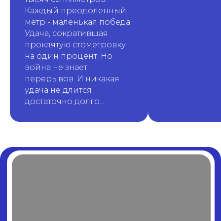
Каждый преодоленный
метр - маленькая победа.
Удача, сократившая
проклятую стометровку
на один процент. Но
война не знает
перерывов. И никакая
удача не длится
достаточно долго...