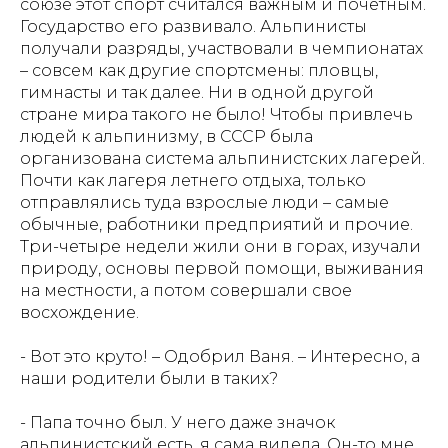
союзе этот спорт считался важным и почетным.
Государство его развивало. Альпинисты
получали разряды, участвовали в чемпионатах
– совсем как другие спортсмены: пловцы,
гимнасты и так далее. Ни в одной другой
стране мира такого не было! Чтобы привлечь
людей к альпинизму, в СССР была
организована система альпинистских лагерей.
Почти как лагеря летнего отдыха, только
отправлялись туда взрослые люди – самые
обычные, работники предприятий и прочие.
Три-четыре недели жили они в горах, изучали
природу, основы первой помощи, выживания
на местности, а потом совершали свое
восхождение.
- Вот это круто! – Одобрил Ваня. – Интересно, а
наши родители были в таких?
- Папа точно был. У него даже значок
альпинистский есть, я сама видела. Он-то мне