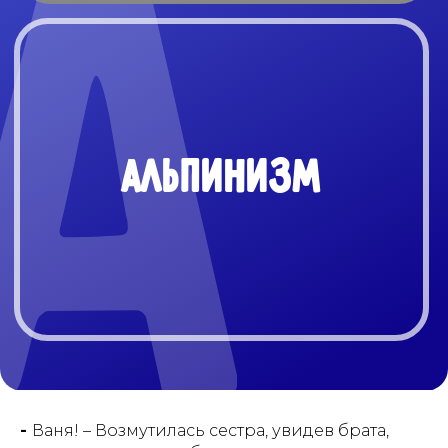
АЛЬПИНИЗМ
-
Ваня! – Возмутилась сестра, увидев брата,