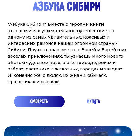
МЫ СЕМЬЯ! ТЫ И Я! РОССИЯ - ЭТО МЫ