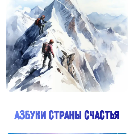
АЗБУКА СИБИРИ
"Азбука Сибири". Вместе с героями книги
отправляйся в увлекательное путешествие по
одному из самых удивительных, красивых и
интересных районов нашей огромной страны -
Сибири. Поучаствовав вместе с Ваней и Варей в их
весёлых приключениях, ты узнаешь много нового
об этом чудесном крае, о его природе, реках и
озёрах, растениях и животных, городах и заводах.
И, конечно же, о людях, их жизни, обычаях,