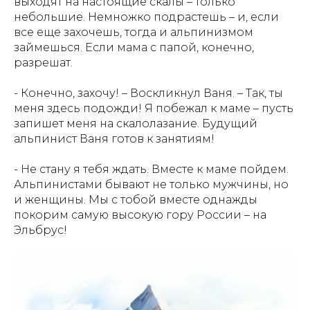
выходят на настоящие скалы – только
небольшие. Немножко подрастешь – и, если
все еще захочешь, тогда и альпинизмом
займешься. Если мама с папой, конечно,
АЗБУКА АРКТИКИ
разрешат.
И ДАЛЬНЕГО ВОСТОКА
- Конечно, захочу! – Воскликнул Ваня. – Так, ты
меня здесь подожди! Я побежал к маме – пусть
Азбука Арктики и Дальнего Востока" - уникальная
книга об истории, культуре, географии северного
запишет меня на скалолазание. Будущий
края России. Главные герои - Варя, Ваня и собака
альпинист Ваня готов к занятиям!
Лайка - вместе с оленёнком Лёней проведут
читателей по всем уголкам Арктики и Дальнего
Востока. В конце каждой главы - задание, которое
- Не стану я тебя ждать. Вместе к маме пойдем.
поможет закрепить знания. Красочные
Альпинистами бывают не только мужчины, но
иллюстрации, волшебные приключения и, конечно,
важные знания о загадочном регионе великой
и женщины. Мы с тобой вместе однажды
покорим самую высокую гору России – на
смотреть
купить
Эльбрус!