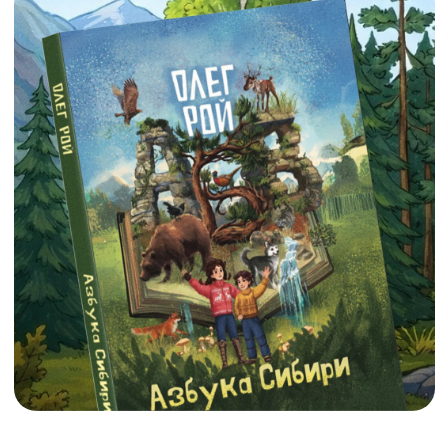
Главные герои - Варя, Ваня и собака Лайка - вместе
с оленёнком Лёней проведут читателей по всем
уголкам Арктики и Дальнего Востока. В конце
каждой главы - задание, которое поможет
закрепить знания. Красочные иллюстрации Ольги
Графовой как нельзя лучше передают красоту
севера.
купить
ЗДЕСЬ НАШ ДОМ И ДРУЗЬЯ