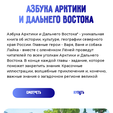
АРКТИКА
Вместе со своими друзьями - необыкновенной
собакой Лайкой, которая умеет не только говорить,
но и пользоваться интернетом и сказочным
северным оленем, Лёней вы отправитесь в
путешествие на настоящем ледоколе. Эта поездка
по холодным морям подарила брату и сестре, не
только захватывающие приключения, но и новые
знания — о русском Севере, и героической
истории его покорения, о его невероятной
природе и столь же невероятных жителях и об
уникальных российских кораблях-ледоколах,
подобных которым нет нигде в мире. Вернувшись
домой, Ваня и Варя решили поделиться тем, что
узнали, со всеми ребятами нашей необъятной и
прекрасной
смотреть
купить
ГДЕ КУПИТЬ
НАШИ АЗБУКИ?