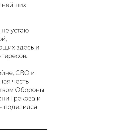
упнейших
 не устаю
ой,
ющих здесь и
нтересов.
йне, СВО и
ная честь
ством Обороны
ни Грекова и
- поделился