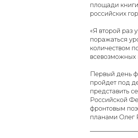
площади книги
российских гор
«Я второй раз 
поражаться ур
количеством п
всевозможных м
Первый день ф
пройдет под де
представить с
Российской Фе
фронтовым поэ
планами Олег 