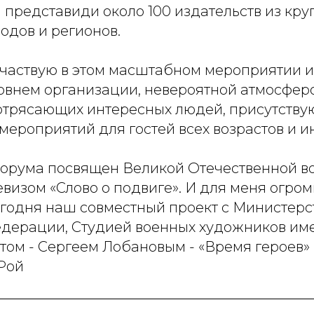
 представиди около 100 издательств из кр
одов и регионов.
участвую в этом масштабном мероприятии и
овнем организации, невероятной атмосфер
отрясающих интересных людей, присутству
ероприятий для гостей всех возрастов и и
орума посвящен Великой Отечественной во
визом «Слово о подвиге». И для меня огром
егодня наш совместный проект с Министер
дерации, Студией военных художников име
том - Сергеем Лобановым - «Время героев» 
Рой