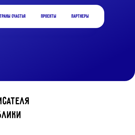
траны Счастья
Проекты
Партнеры
исателя
ублики