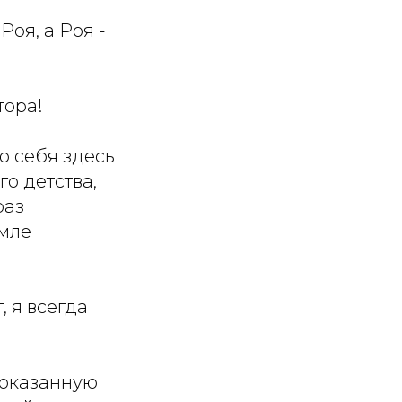
Роя, а Роя -
тора!
ую себя здесь
го детства,
раз
емле
, я всегда
 оказанную