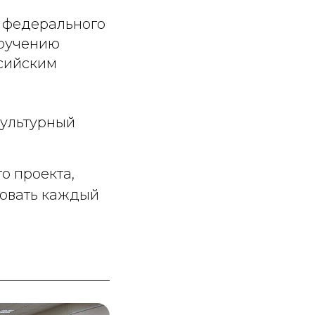
х федерального
оручению
сийским
культурный
о проекта,
вовать каждый