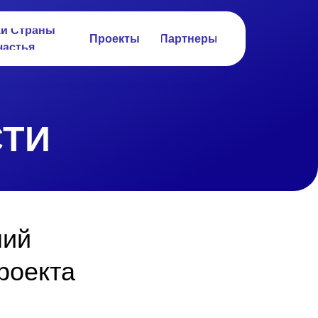
ки Страны
Проекты
Партнеры
частья
ТИ
ний
роекта