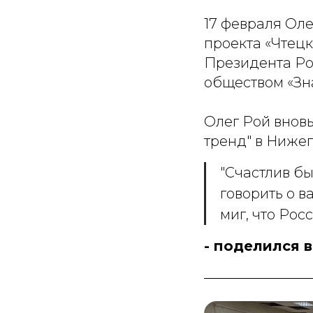
17 февраля Ол
проекта «Чтец
Президента Р
обществом «Зн
Олег Рой вновь
тренд" в Ниже
"Счастлив бы
говорить о 
миг, что Росс
- поделился 