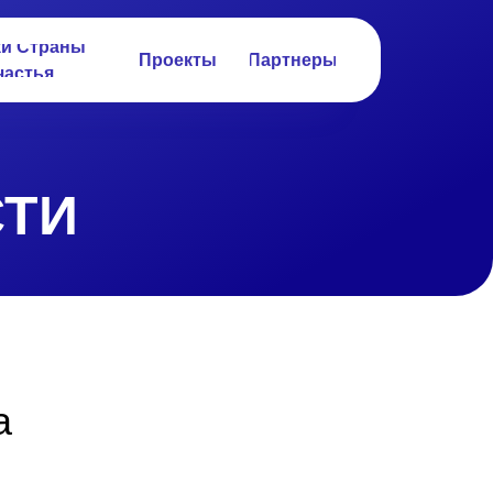
ки Страны
Проекты
Партнеры
частья
ТИ
а