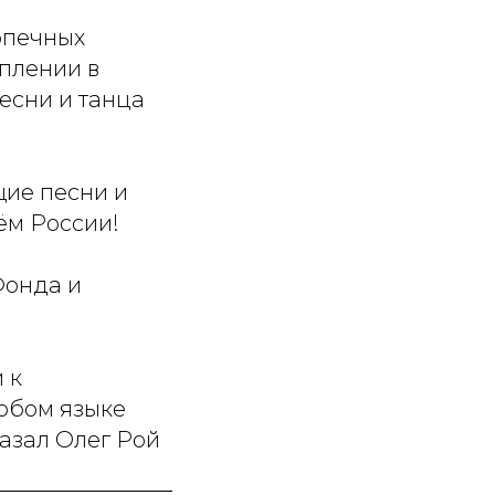
опечных
плении в
есни и танца
ие песни и
ём России!
Фонда и
 к
любом языке
казал Олег Рой