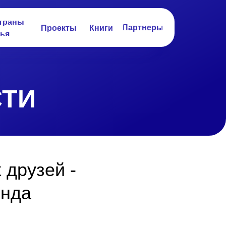
траны
Партнеры
Проекты
Книги
ья
ТИ
 друзей -
онда