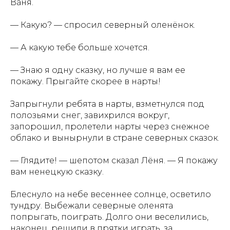
Ваня.
— Какую? — спросил северный оленёнок.
— А какую тебе больше хочется.
— Знаю я одну сказку, но лучше я вам ее
покажу. Прыгайте скорее в нарты!
Запрыгнули ребята в нарты, взметнулся под
полозьями снег, завихрился вокруг,
запорошил, пролетели нарты через снежное
облако и вынырнули в стране северных сказок.
— Глядите! — шепотом сказал Лёня. — Я покажу
вам ненецкую сказку.
Блеснуло на небе весеннее солнце, осветило
тундру. Выбежали северные оленята
попрыгать, поиграть. Долго они веселились,
наконец, решили в прятки играть, за