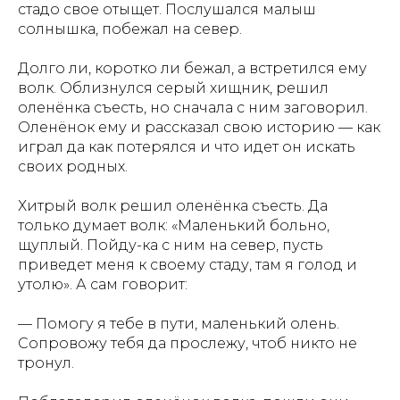
стадо свое отыщет. Послушался малыш
солнышка, побежал на север.
Долго ли, коротко ли бежал, а встретился ему
волк. Облизнулся серый хищник, решил
оленёнка съесть, но сначала с ним заговорил.
Оленёнок ему и рассказал свою историю — как
играл да как потерялся и что идет он искать
своих родных.
Хитрый волк решил оленёнка съесть. Да
только думает волк: «Маленький больно,
щуплый. Пойду-ка с ним на север, пусть
приведет меня к своему стаду, там я голод и
утолю». А сам говорит:
— Помогу я тебе в пути, маленький олень.
Сопровожу тебя да прослежу, чтоб никто не
тронул.