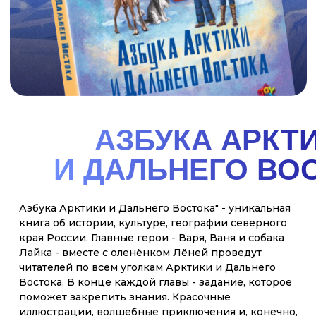
АРКТИКА
Вместе со своими друзьями - необыкновенной
собакой Лайкой, которая умеет не только говорить,
но и пользоваться интернетом и сказочным
северным оленем, Лёней вы отправитесь в
путешествие на настоящем ледоколе. Эта поездка
по холодным морям подарила брату и сестре, не
только захватывающие приключения, но и новые
знания — о русском Севере, и героической
истории его покорения, о его невероятной
природе и столь же невероятных жителях и об
уникальных российских кораблях-ледоколах,