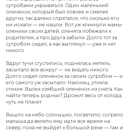
сугробами укрываться. Один маленький
оленёнок, который был ловчее и смелее
других, так далеко спрятался, что сколько его
ни искали — не нашли. Вот уж кликнули мамы-
оленихи своих детей, оленята побежали к
родителям, а про друга забыли. Долго тот за
сугробом сидел, а как выглянул — уже и нет
никого.
Вдруг тучи сгустились, поднялась метель,
засыпало все вокруг — не видать никого.
Долго сидел оленёнок за своим сугробом — и
его самого уж засыпало. Наконец, утихла
стихия. Вылез озябший оленёнок из снега. Как
найти теперь родных? Дрожит весь от холода,
чуть не плачет.
Вышло на небо солнышко, посветило, согрело
малыша да велело ему идти все время на
север, пока не выйдет к большой реке — там и