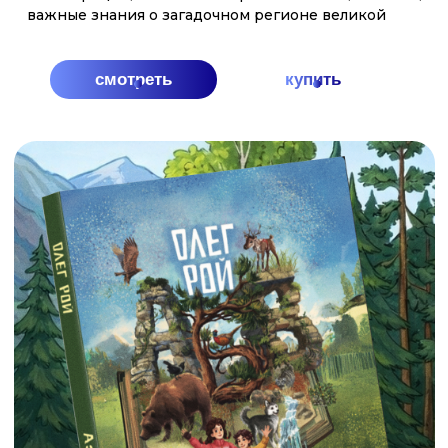
подобных которым нет нигде в мире. Вернувшись
домой, Ваня и Варя решили поделиться тем, что
узнали, со всеми ребятами нашей необъятной и
прекрасной
смотреть
купить
ГДЕ
КУПИТЬ
НАШИ
Главные герои - Варя, Ваня и собака Лайка - вместе
с оленёнком Лёней проведут читателей по всем
АЗБУКИ?
уголкам Арктики и Дальнего Востока. В конце
каждой главы - задание, которое поможет
закрепить знания. Красочные иллюстрации Ольги
Графовой как нельзя лучше передают красоту
севера.
купить