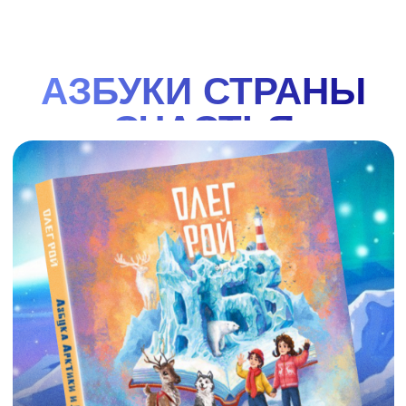
АЗБУКА СИБИРИ
"Азбука Сибири". Вместе с героями книги
отправляйся в увлекательное путешествие по
одному из самых удивительных, красивых и
интересных районов нашей огромной страны -
Сибири. Поучаствовав вместе с Ваней и Варей в их
весёлых приключениях, ты узнаешь много нового
об этом чудесном крае, о его природе, реках и
озёрах, растениях и животных, городах и заводах.
И, конечно же, о людях, их жизни, обычаях,
праздниках и сказках!
смотреть
купить