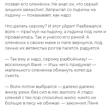
позвал его оленёнок. Не знал он, что серый
хищник замыслил. Запрыгал со льдины на
льдину — показывает, как надо.
Что делать серому? И этот уйдет! Разбежался
волк — прыгнул на льдину, а льдина под ним и
провалилась. Так и унесло его рекой. А
оленёнок к своим маме и папе вернулся, под
сенью их ветвистых рогов пасется, радуется.
— Так ему и надо, серому разбойнику! —
воскликнул Ваня. — Ишь чего придумал —
маленького оленёнка обмануть хотел да
съесть.
АЗБУКА АРКТИКИ
— Волк потом выбрался — далеко-далеко
И ДАЛЬНЕГО ВОСТОКА
внизу реки, без сил в лес выполз. А стадо
оленей с тех пор спокойно жило: никто их
Азбука Арктики и Дальнего Востока" - уникальная
больше в лесу не обижал. — закончил Лёня.
книга об истории, культуре, географии северного
края России. Главные герои - Варя, Ваня и собака
Лайка - вместе с оленёнком Лёней проведут