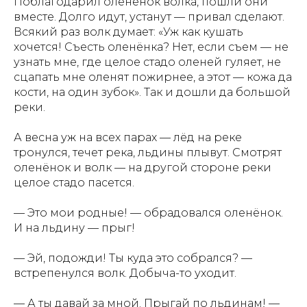
Поблагодарил оленёнок волка, пошли они
вместе. Долго идут, устанут — привал сделают.
Всякий раз волк думает: «Уж как кушать
хочется! Съесть оленёнка? Нет, если съем — не
узнать мне, где целое стадо оленей гуляет, не
сцапать мне оленят пожирнее, а этот — кожа да
кости, на один зубок». Так и дошли да большой
реки.
А весна уж на всех парах — лёд на реке
тронулся, течет река, льдины плывут. Смотрят
оленёнок и волк — на другой стороне реки
целое стадо пасется.
— Это мои родные! — обрадовался оленёнок.
И на льдину — прыг!
— Эй, подожди! Ты куда это собрался? —
АЗБУКИ СТРАНЫ
встрепенулся волк. Добыча-то уходит.
СЧАСТЬЯ
— А ты давай за мной. Прыгай по льдинам! —