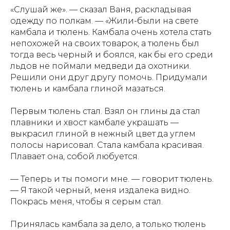
«Слушай же». — сказал Ваня, раскладывая
одежду по полкам. — «Жили-были на свете
камбала и тюлень. Камбала очень хотела стать
непохожей на своих товарок, а тюлень был
тогда весь черный и боялся, как бы его среди
льдов не поймали медведи да охотники.
Решили они друг другу помочь. Придумали
тюлень и камбала глиной мазаться.
Первым тюлень стал. Взял он глины да стал
плавники и хвост камбале украшать —
выкрасил глиной в нежный цвет да углем
полосы нарисовал. Стала камбала красивая.
Плавает она, собой любуется.
— Теперь и ты помоги мне. — говорит тюлень.
— Я такой черный, меня издалека видно.
Покрась меня, чтобы я серым стал.
Принялась камбала за дело, а только тюлень