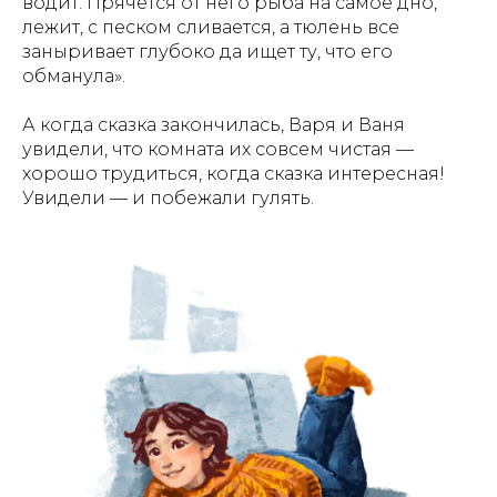
водит. Прячется от него рыба на самое дно,
лежит, с песком сливается, а тюлень все
заныривает глубоко да ищет ту, что его
обманула».
А когда сказка закончилась, Варя и Ваня
увидели, что комната их совсем чистая —
хорошо трудиться, когда сказка интересная!
Увидели — и побежали гулять.
АЗБУКА АРКТИКИ
И ДАЛЬНЕГО ВОСТОКА
Азбука Арктики и Дальнего Востока" - уникальная
книга об истории, культуре, географии северного
края России. Главные герои - Варя, Ваня и собака
Лайка - вместе с оленёнком Лёней проведут
читателей по всем уголкам Арктики и Дальнего
Востока. В конце каждой главы - задание, которое
поможет закрепить знания. Красочные
иллюстрации, волшебные приключения и, конечно,
важные знания о загадочном регионе великой