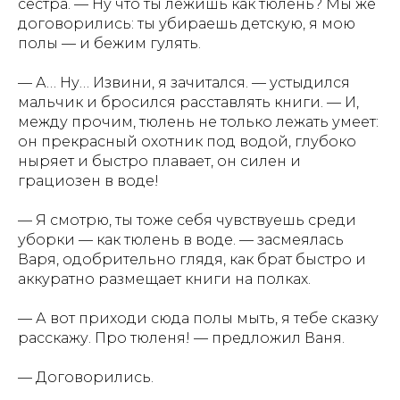
сестра. — Ну что ты лежишь как тюлень? Мы же
договорились: ты убираешь детскую, я мою
полы — и бежим гулять.
— А… Ну… Извини, я зачитался. — устыдился
мальчик и бросился расставлять книги. — И,
между прочим, тюлень не только лежать умеет:
он прекрасный охотник под водой, глубоко
ныряет и быстро плавает, он силен и
грациозен в воде!
— Я смотрю, ты тоже себя чувствуешь среди
уборки — как тюлень в воде. — засмеялась
Варя, одобрительно глядя, как брат быстро и
аккуратно размещает книги на полках.
— А вот приходи сюда полы мыть, я тебе сказку
расскажу. Про тюленя! — предложил Ваня.
— Договорились.