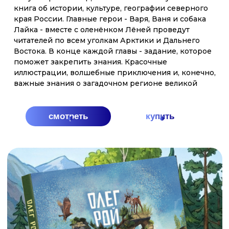
АРКТИКА
Вместе со своими друзьями - необыкновенной
собакой Лайкой, которая умеет не только говорить,
но и пользоваться интернетом и сказочным
северным оленем, Лёней вы отправитесь в
путешествие на настоящем ледоколе. Эта поездка
по холодным морям подарила брату и сестре, не
только захватывающие приключения, но и новые
знания — о русском Севере, и героической
истории его покорения, о его невероятной
природе и столь же невероятных жителях и об
уникальных российских кораблях-ледоколах,
подобных которым нет нигде в мире. Вернувшись
домой, Ваня и Варя решили поделиться тем, что
узнали, со всеми ребятами нашей необъятной и
прекрасной