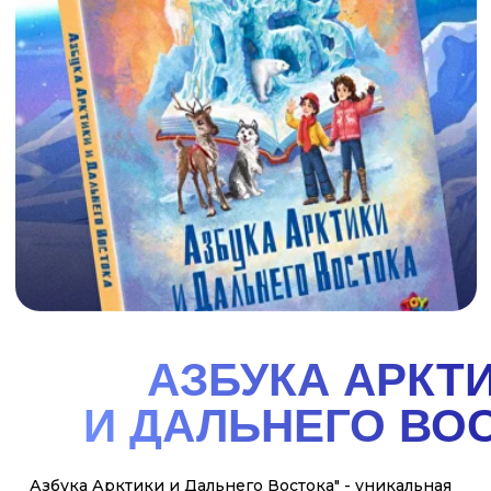
"Азбука Сибири". Вместе с героями книги
отправляйся в увлекательное путешествие по
одному из самых удивительных, красивых и
интересных районов нашей огромной страны -
Сибири. Поучаствовав вместе с Ваней и Варей в их
весёлых приключениях, ты узнаешь много нового
об этом чудесном крае, о его природе, реках и
озёрах, растениях и животных, городах и заводах.
И, конечно же, о людях, их жизни, обычаях,
праздниках и сказках!
смотреть
купить