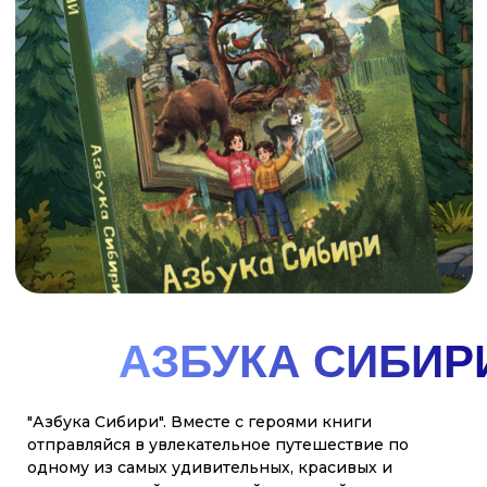
смотреть
купить
ГДЕ
КУПИТЬ
НАШИ
Главные герои - Варя, Ваня и собака Лайка - вместе
с оленёнком Лёней проведут читателей по всем
АЗБУКИ?
уголкам Арктики и Дальнего Востока. В конце
каждой главы - задание, которое поможет
закрепить знания. Красочные иллюстрации Ольги
Графовой как нельзя лучше передают красоту
севера.
купить