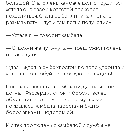
большой. Стало лень камбале долго трудиться,
хотела она своей красотой поскорее
похвалиться. Стала рыба глину как попало
размазывать — тут и там пятна получались.
— Устала я. — говорит камбала.
— Отдохни же чуть-чуть. — предложил тюлень
и стал ждать.
Ждал—ждал, а рыба хвостом по воде ударила и
уплыла. Попробуй ее плоскую разглядеть!
Погнался тюлень за камбалой, да только не
АЗБУКИ СТРАНЫ
догнал. Рассердился он и бросил вслед
СЧАСТЬЯ
обманщице горсть песка с камушками —
покрылась камбала наростами будто
бородавками. Поделом ей.
И с тех пор тюлень с камбалой дружбы не