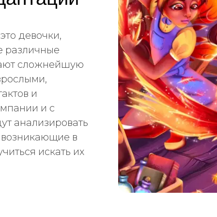
это девочки,
ле различные
гают сложнейшую
зрослыми,
актов и
омпании и с
ут анализировать
 возникающие в
читься искать их