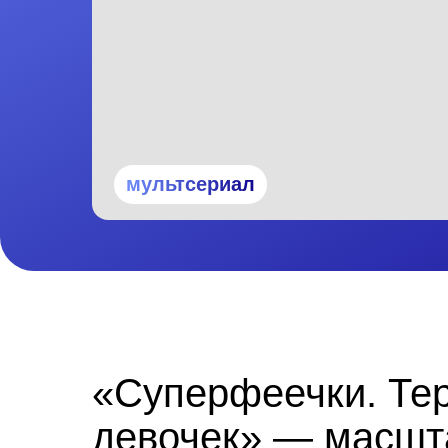
мультсериал
«Суперфеечки. Те
девочек» — масш