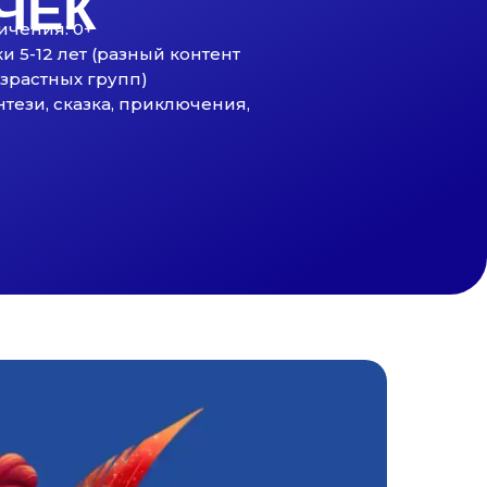
ЧЕК
ичения: 0+
и 5-12 лет (разный контент
зрастных групп)
нтези, сказка, приключения,