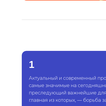
1
Актуальный и современный про
самые значимые на сегодняшни
преследующий важнейшие для 
главная из которых, — борьба 