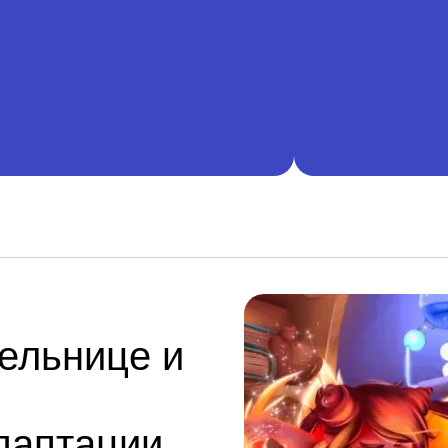
ельнице и
даптации