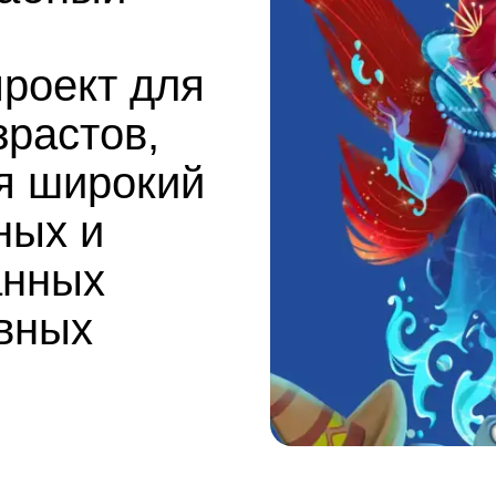
роект для
зрастов,
я широкий
ных и
анных
ивных