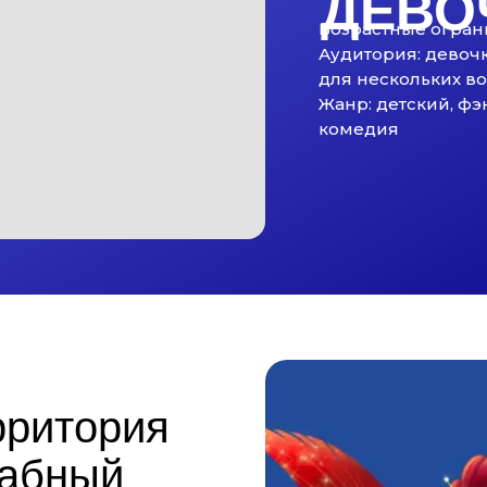
ДЕВО
Возрастные огран
Аудитория: девочк
для нескольких во
Жанр: детский, фэ
комедия
рритория
табный