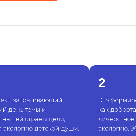
2
ект, затрагивающий
Это формиро
й день темы и
как доброта
нашей страны цели,
личностное 
за экологию детской души.
экологию, З