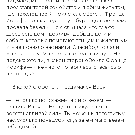
вид чаек, мы — одни из самых маленьких
представителей семейства и любим жить там,
где похолоднее. Я прилетела с Земли Франца-
Иосифа, попала в ужасную бурю, долгое время
провела без еды. Но я слышала, что где-то
здесь есть дом, где живут добрые дети и
собака, которые помогают птицам и животным.
И мне повезло вас найти. Спасибо, что дали
мне наесться. Мне пора в обратный путь. Не
подскажете ли, в какой стороне Земля Франца-
Иосифа — я немного потерялась, спасаясь от
непогоды?
— В какой стороне… — задумался Варя.
АЗБУКА АРКТИКИ
— Не только подскажем, но и отвезем! —
И ДАЛЬНЕГО ВОСТОКА
решила Варя. — Не нужно никуда лететь,
восстанавливай силы. Ты можешь погостить у
Азбука Арктики и Дальнего Востока" - уникальная
нас, сколько понадобится, а затем мы отвезем
книга об истории, культуре, географии северного
тебя домой.
края России. Главные герои - Варя, Ваня и собака
Лайка - вместе с оленёнком Лёней проведут