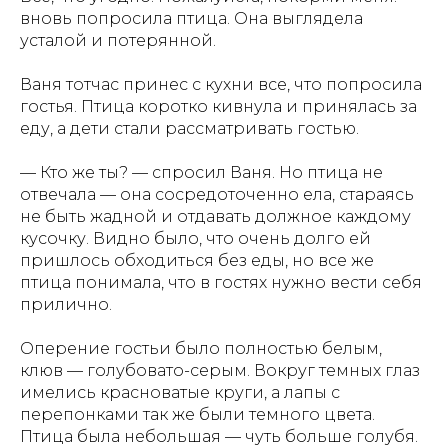
вновь попросила птица. Она выглядела
усталой и потерянной.
Ваня тотчас принес с кухни все, что попросила
гостья. Птица коротко кивнула и принялась за
еду, а дети стали рассматривать гостью.
— Кто же ты? — спросил Ваня. Но птица не
отвечала — она сосредоточенно ела, стараясь
не быть жадной и отдавать должное каждому
кусочку. Видно было, что очень долго ей
пришлось обходиться без еды, но все же
птица понимала, что в гостях нужно вести себя
прилично.
Оперение гостьи было полностью белым,
клюв — голубовато-серым. Вокруг темных глаз
имелись красноватые круги, а лапы с
перепонками так же были темного цвета.
Птица была небольшая — чуть больше голубя.