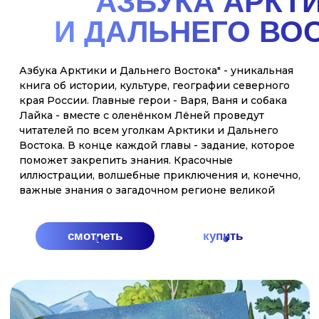
АРКТИКА
Вместе со своими друзьями - необыкновенной
собакой Лайкой, которая умеет не только говорить,
но и пользоваться интернетом и сказочным
северным оленем, Лёней вы отправитесь в
путешествие на настоящем ледоколе. Эта поездка
по холодным морям подарила брату и сестре, не
только захватывающие приключения, но и новые
знания — о русском Севере, и героической
истории его покорения, о его невероятной
природе и столь же невероятных жителях и об
уникальных российских кораблях-ледоколах,
подобных которым нет нигде в мире. Вернувшись