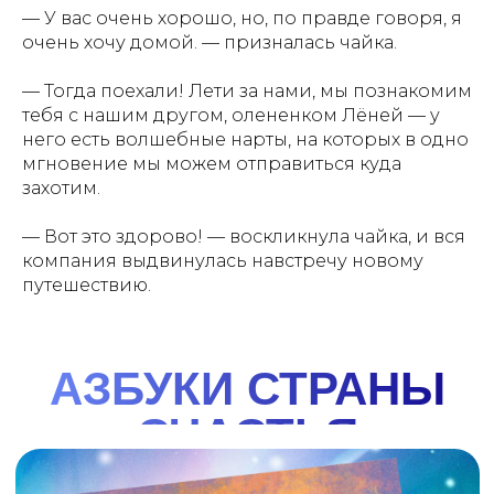
читателей по всем уголкам Арктики и Дальнего
— У вас очень хорошо, но, по правде говоря, я
Востока. В конце каждой главы - задание, которое
поможет закрепить знания. Красочные
очень хочу домой. — призналась чайка.
иллюстрации, волшебные приключения и, конечно,
важные знания о загадочном регионе великой
— Тогда поехали! Лети за нами, мы познакомим
тебя с нашим другом, олененком Лёней — у
смотреть
купить
него есть волшебные нарты, на которых в одно
мгновение мы можем отправиться куда
захотим.
— Вот это здорово! — воскликнула чайка, и вся
компания выдвинулась навстречу новому
путешествию.