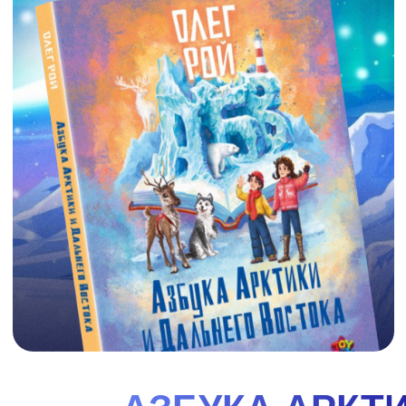
АЗБУКА СИБИРИ
"Азбука Сибири". Вместе с героями книги
отправляйся в увлекательное путешествие по
одному из самых удивительных, красивых и
интересных районов нашей огромной страны -
Сибири. Поучаствовав вместе с Ваней и Варей в их
весёлых приключениях, ты узнаешь много нового
об этом чудесном крае, о его природе, реках и
озёрах, растениях и животных, городах и заводах.
И, конечно же, о людях, их жизни, обычаях,
праздниках и сказках!
смотреть
купить