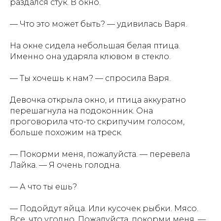
раздался стук. В окно.
— Что это может быть? — удивилась Варя.
На окне сидела небольшая белая птица.
Именно она ударяла клювом в стекло.
— Ты хочешь к нам? — спросила Варя.
Девочка открыла окно, и птица аккуратно
перешагнула на подоконник. Она
проговорила что-то скрипучим голосом,
больше похожим на треск.
— Покорми меня, пожалуйста. — перевела
Лайка. — Я очень голодна.
— А что ты ешь?
— Подойдут яйца. Или кусочек рыбки. Мясо.
Все, что угодно. Пожалуйста, покорми меня. —