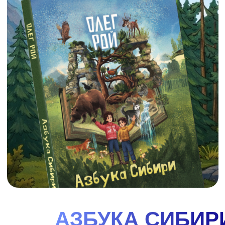
домой, Ваня и Варя решили поделиться тем, что
узнали, со всеми ребятами нашей необъятной и
прекрасной
смотреть
купить
ГДЕ
КУПИТЬ
НАШИ
Главные герои - Варя, Ваня и собака Лайка - вместе
с оленёнком Лёней проведут читателей по всем
АЗБУКИ?
уголкам Арктики и Дальнего Востока. В конце
каждой главы - задание, которое поможет
закрепить знания. Красочные иллюстрации Ольги
Графовой как нельзя лучше передают красоту
севера.
купить