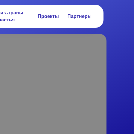
ки Страны
Проекты
Партнеры
частья