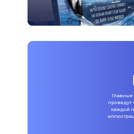
Главные 
проведут 
каждой г
иллюстрац