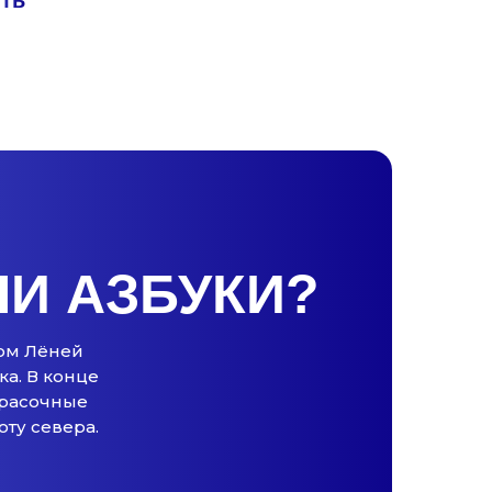
ить
И АЗБУКИ?
ком Лёней
ка. В конце
Красочные
ту севера.