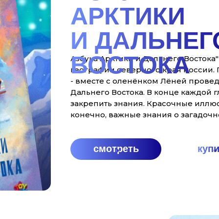
АРКТИКИ
И ДАЛЬНЕГ
ВОСТОКА
Азбука Арктики и Дальнего Востока" 
географии северного края России. Г
- вместе с оленёнком Лёней провед
Дальнего Востока. В конце каждой г
закрепить знания. Красочные иллю
конечно, важные знания о загадоч
смотреть
куп