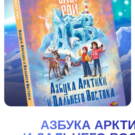
АЗБУКА СИБИРИ
"Азбука Сибири". Вместе с героями книги
отправляйся в увлекательное путешествие по
одному из самых удивительных, красивых и
интересных районов нашей огромной страны -
Сибири. Поучаствовав вместе с Ваней и Варей в их
весёлых приключениях, ты узнаешь много нового
об этом чудесном крае, о его природе, реках и
озёрах, растениях и животных, городах и заводах.
И, конечно же, о людях, их жизни, обычаях,