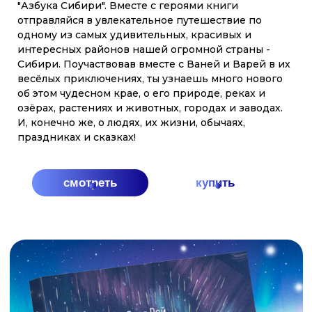
НАШИ
Главные герои - Варя, Ваня и собака Лайка - вместе
с оленёнком Лёней проведут читателей по всем
АЗБУКИ?
уголкам Арктики и Дальнего Востока. В конце
каждой главы - задание, которое поможет
закрепить знания. Красочные иллюстрации Ольги
Графовой как нельзя лучше передают красоту
севера.
купить