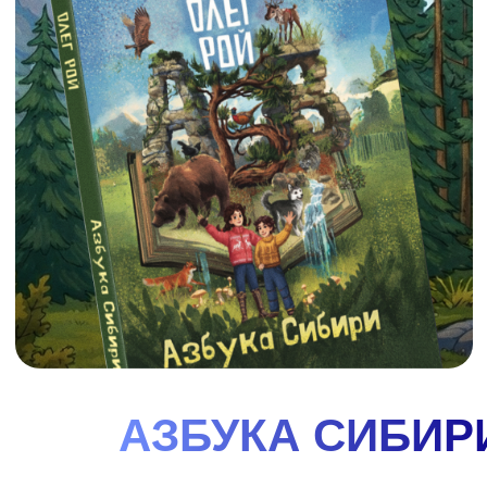
АРКТИКА
Вместе со своими друзьями - необыкновенной
собакой Лайкой, которая умеет не только говорить,
но и пользоваться интернетом и сказочным
северным оленем, Лёней вы отправитесь в
путешествие на настоящем ледоколе. Эта поездка
по холодным морям подарила брату и сестре, не
только захватывающие приключения, но и новые
знания — о русском Севере, и героической
истории его покорения, о его невероятной
природе и столь же невероятных жителях и об
уникальных российских кораблях-ледоколах,
подобных которым нет нигде в мире. Вернувшись
домой, Ваня и Варя решили поделиться тем, что
узнали, со всеми ребятами нашей необъятной и
прекрасной
смотреть
купить
ГДЕ
КУПИТЬ