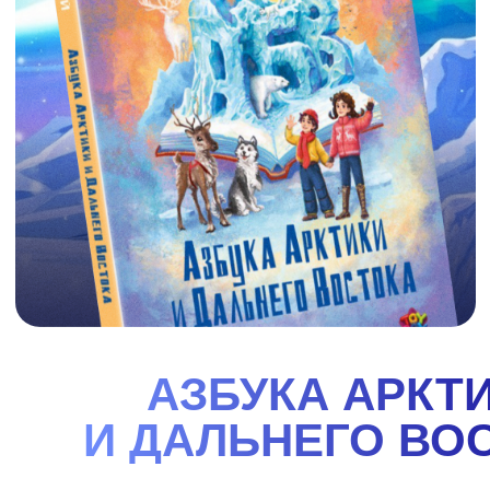
АЗБУКА СИБИРИ
"Азбука Сибири". Вместе с героями книги
отправляйся в увлекательное путешествие по
одному из самых удивительных, красивых и
интересных районов нашей огромной страны -
Сибири. Поучаствовав вместе с Ваней и Варей в их
весёлых приключениях, ты узнаешь много нового
об этом чудесном крае, о его природе, реках и
озёрах, растениях и животных, городах и заводах.
И, конечно же, о людях, их жизни, обычаях,
праздниках и сказках!