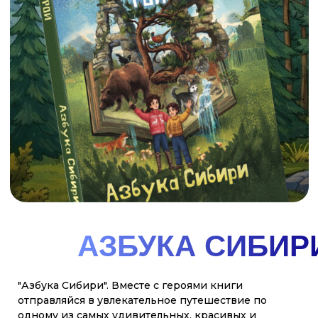
Вместе со своими друзьями - необыкновенной
собакой Лайкой, которая умеет не только говорить,
но и пользоваться интернетом и сказочным
северным оленем, Лёней вы отправитесь в
путешествие на настоящем ледоколе. Эта поездка
по холодным морям подарила брату и сестре, не
только захватывающие приключения, но и новые
знания — о русском Севере, и героической
истории его покорения, о его невероятной
природе и столь же невероятных жителях и об
уникальных российских кораблях-ледоколах,
подобных которым нет нигде в мире. Вернувшись
домой, Ваня и Варя решили поделиться тем, что
узнали, со всеми ребятами нашей необъятной и
прекрасной
смотреть
купить
ГДЕ
КУПИТЬ
НАШИ
Главные герои - Варя, Ваня и собака Лайка - вместе
с оленёнком Лёней проведут читателей по всем